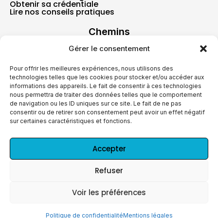
Obtenir sa crédentiale
Lire nos conseils pratiques
Chemins
Chemins montois
Chemins de compostelle
Gérer le consentement
Autres chemins
Nos guides
Pour offrir les meilleures expériences, nous utilisons des
technologies telles que les cookies pour stocker et/ou accéder aux
Actualités
informations des appareils. Le fait de consentir à ces technologies
nous permettra de traiter des données telles que le comportement
de navigation ou les ID uniques sur ce site. Le fait de ne pas
Contact
consentir ou de retirer son consentement peut avoir un effet négatif
sur certaines caractéristiques et fonctions.
J'adhère
Accepter
F
a
Refuser
c
e
Mentions légales
Voir les préférences
b
Politique de confidentialité
o
© 2026 Compostelle72
Politique de confidentialité
Mentions légales