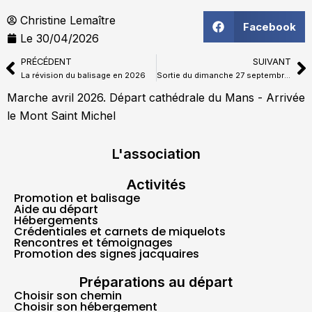
Christine Lemaître
Facebook
Le
30/04/2026
PRÉCÉDENT
SUIVANT
Précédent
Su
La révision du balisage en 2026
Sortie du dimanche 27 septembre 2026
Marche avril 2026. Départ cathédrale du Mans - Arrivée
le Mont Saint Michel
L'association
Activités
Promotion et balisage
Aide au départ
Hébergements
Crédentiales et carnets de miquelots
Rencontres et témoignages
Promotion des signes jacquaires
Préparations au départ
Choisir son chemin
Choisir son hébergement