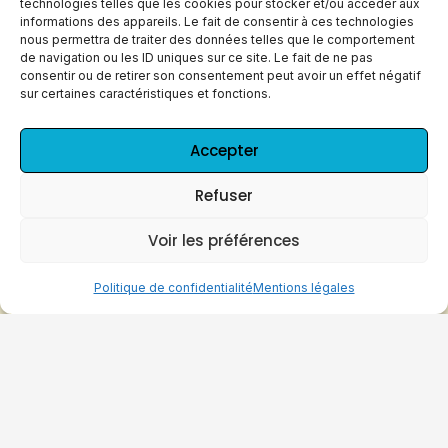
technologies telles que les cookies pour stocker et/ou accéder aux
d’eux, l’accès vous sera impossible.
informations des appareils. Le fait de consentir à ces technologies
nous permettra de traiter des données telles que le comportement
de navigation ou les ID uniques sur ce site. Le fait de ne pas
Les campings
consentir ou de retirer son consentement peut avoir un effet négatif
sur certaines caractéristiques et fonctions.
Accepter
Refuser
Voir les préférences
Politique de confidentialité
Mentions légales
camping les Braudières à Mézières sous Lavardin
Les campings occupent une place importante
dans une marche en itinérance, que ce soit sur
le chemin du Mont-Saint-Michel ou sur les
chemins de Compostelle. Ils offrent une