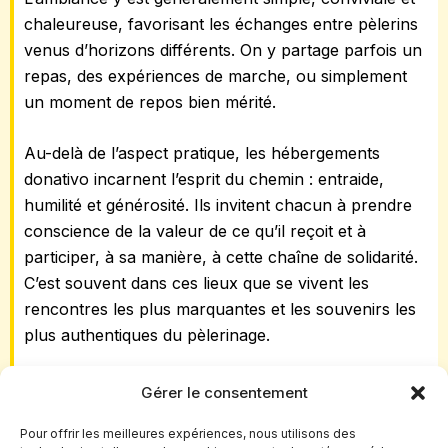
chaleureuse, favorisant les échanges entre pèlerins
venus d’horizons différents. On y partage parfois un
repas, des expériences de marche, ou simplement
un moment de repos bien mérité.
Au-delà de l’aspect pratique, les hébergements
donativo incarnent l’esprit du chemin : entraide,
humilité et générosité. Ils invitent chacun à prendre
conscience de la valeur de ce qu’il reçoit et à
participer, à sa manière, à cette chaîne de solidarité.
C’est souvent dans ces lieux que se vivent les
rencontres les plus marquantes et les souvenirs les
plus authentiques du pèlerinage.
Pour accéder aux hébergements du réseau
Gérer le consentement
Donativo, il est impératif de vous prémunir de la
Pour offrir les meilleures expériences, nous utilisons des
crédentiale ou du carnet de miquelot, sans l’un