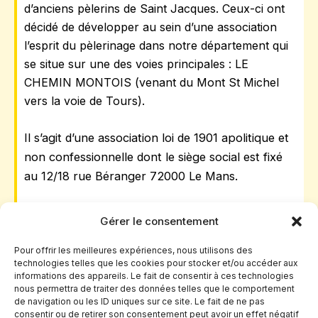
d’anciens pèlerins de Saint Jacques.
Ceux-ci ont 
décidé de développer au sein d’une association 
l’esprit du pèlerinage dans notre département qui 
se situe sur une des voies principales : LE 
CHEMIN MONTOIS (venant du Mont St Michel 
vers la voie de Tours).
Il s’agit d’une association loi de 1901 apolitique et 
non confessionnelle dont le siège 
social est fixé 
au 12/18 rue Béranger 72000 Le Mans.
Les buts poursuivis par l’association sont les
Gérer le consentement
suivants:
Pour offrir les meilleures expériences, nous utilisons des
technologies telles que les cookies pour stocker et/ou accéder aux
Aider les randonneurs et pèlerins en
informations des appareils. Le fait de consentir à ces technologies
instance de départ ou sur les chemins de
nous permettra de traiter des données telles que le comportement
de navigation ou les ID uniques sur ce site. Le fait de ne pas
Compostelle et du Mont Saint Michel,
consentir ou de retirer son consentement peut avoir un effet négatif